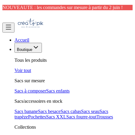
NOUVEAUTE : les commandes sur mesure à partir du 2 juin !
Accueil
Boutique
Tous les produits
Voir tout
Sacs sur mesure
Sacs à composer
Sacs enfants
Sacs/accessoires en stock
Sacs banane
Sacs besace
Sacs cabas
Sacs seau
Sacs
trapèze
Pochettes
Sacs XXL
Sacs fourre-tout
Trousses
Collections