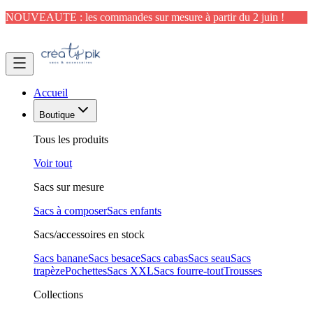
NOUVEAUTE : les commandes sur mesure à partir du 2 juin !
Accueil
Boutique
Tous les produits
Voir tout
Sacs sur mesure
Sacs à composer
Sacs enfants
Sacs/accessoires en stock
Sacs banane
Sacs besace
Sacs cabas
Sacs seau
Sacs
trapèze
Pochettes
Sacs XXL
Sacs fourre-tout
Trousses
Collections