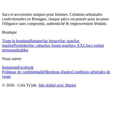
Sacs et accessoires uniques pour femmes. Créations artisanales
confectionnées en Bretagne, chaque pièce est pensée pour incarner
l'élégance sans compromis, authenticité & empowerment féminin.
Boutique
Toute la boutique
Banane
Sac besace
Sac seau
Sac
trapèze
Pochettes
Sac cabas
Sac fourre-tout
Sacs XXL
Sacs enfant
personnalisables
Nous suivre
Instagram
Facebook
Politique de confidentialité
Mentions légales
Conditions générales de
vente
©
2026
-
Créa Ty'pik
.
Site réalisé avec Mariol