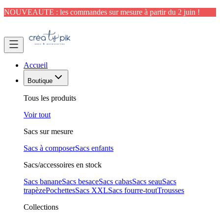
NOUVEAUTE : les commandes sur mesure à partir du 2 juin !
Accueil
Boutique
Tous les produits
Voir tout
Sacs sur mesure
Sacs à composer
Sacs enfants
Sacs/accessoires en stock
Sacs banane
Sacs besace
Sacs cabas
Sacs seau
Sacs
trapèze
Pochettes
Sacs XXL
Sacs fourre-tout
Trousses
Collections