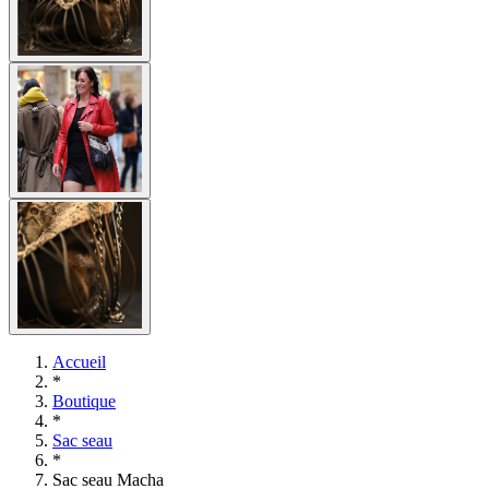
Accueil
*
Boutique
*
Sac seau
*
Sac seau Macha