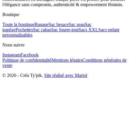
l'élégance sans compromis, authenticité & empowerment féminin.
Boutique
Toute la boutique
Banane
Sac besace
Sac seau
Sac
trapèze
Pochettes
Sac cabas
Sac fourre-tout
Sacs XXL
Sacs enfant
personnalisables
Nous suivre
Instagram
Facebook
Politique de confidentialité
Mentions légales
Conditions générales de
vente
©
2026
-
Créa Ty'pik
.
Site réalisé avec Mariol