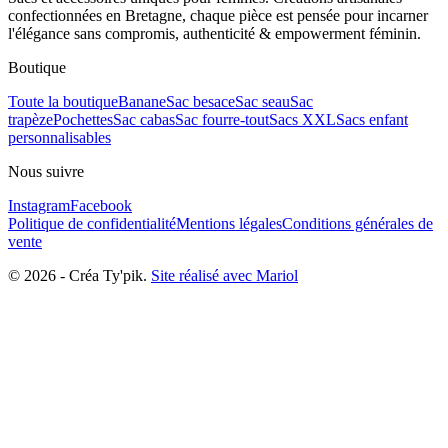
confectionnées en Bretagne, chaque pièce est pensée pour incarner
l'élégance sans compromis, authenticité & empowerment féminin.
Boutique
Toute la boutique
Banane
Sac besace
Sac seau
Sac
trapèze
Pochettes
Sac cabas
Sac fourre-tout
Sacs XXL
Sacs enfant
personnalisables
Nous suivre
Instagram
Facebook
Politique de confidentialité
Mentions légales
Conditions générales de
vente
©
2026
-
Créa Ty'pik
.
Site réalisé avec Mariol