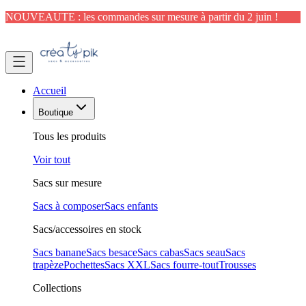
NOUVEAUTE : les commandes sur mesure à partir du 2 juin !
Accueil
Boutique
Tous les produits
Voir tout
Sacs sur mesure
Sacs à composer
Sacs enfants
Sacs/accessoires en stock
Sacs banane
Sacs besace
Sacs cabas
Sacs seau
Sacs
trapèze
Pochettes
Sacs XXL
Sacs fourre-tout
Trousses
Collections