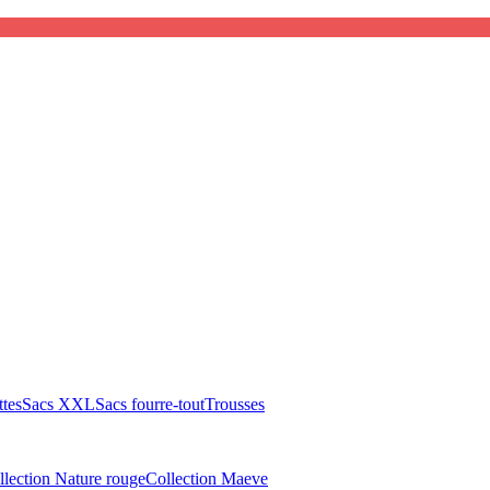
tes
Sacs XXL
Sacs fourre-tout
Trousses
llection Nature rouge
Collection Maeve