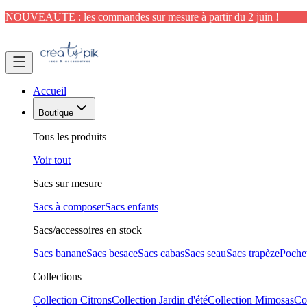
NOUVEAUTE : les commandes sur mesure à partir du 2 juin !
Accueil
Boutique
Tous les produits
Voir tout
Sacs sur mesure
Sacs à composer
Sacs enfants
Sacs/accessoires en stock
Sacs banane
Sacs besace
Sacs cabas
Sacs seau
Sacs trapèze
Pochet
Collections
Collection Citrons
Collection Jardin d'été
Collection Mimosas
Co