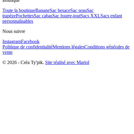
Boutique
Toute la boutique
Banane
Sac besace
Sac seau
Sac
trapèze
Pochettes
Sac cabas
Sac fourre-tout
Sacs XXL
Sacs enfant
personnalisables
Nous suivre
Instagram
Facebook
Politique de confidentialité
Mentions légales
Conditions générales de
vente
©
2026
-
Créa Ty'pik
.
Site réalisé avec Mariol