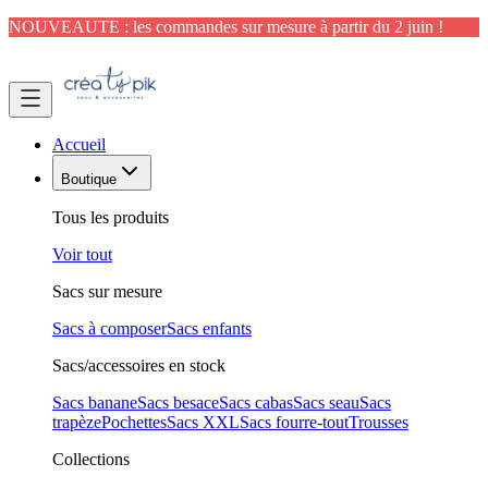
NOUVEAUTE : les commandes sur mesure à partir du 2 juin !
Accueil
Boutique
Tous les produits
Voir tout
Sacs sur mesure
Sacs à composer
Sacs enfants
Sacs/accessoires en stock
Sacs banane
Sacs besace
Sacs cabas
Sacs seau
Sacs
trapèze
Pochettes
Sacs XXL
Sacs fourre-tout
Trousses
Collections