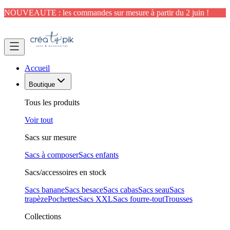
NOUVEAUTE : les commandes sur mesure à partir du 2 juin !
Accueil
Boutique
Tous les produits
Voir tout
Sacs sur mesure
Sacs à composer
Sacs enfants
Sacs/accessoires en stock
Sacs banane
Sacs besace
Sacs cabas
Sacs seau
Sacs
trapèze
Pochettes
Sacs XXL
Sacs fourre-tout
Trousses
Collections