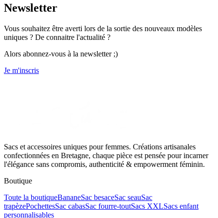
Newsletter
Vous souhaitez être averti lors de la sortie des nouveaux modèles
uniques ? De connaitre l'actualité ?
Alors abonnez-vous à la newsletter ;)
Je m'inscris
Sacs et accessoires uniques pour femmes. Créations artisanales
confectionnées en Bretagne, chaque pièce est pensée pour incarner
l'élégance sans compromis, authenticité & empowerment féminin.
Boutique
Toute la boutique
Banane
Sac besace
Sac seau
Sac
trapèze
Pochettes
Sac cabas
Sac fourre-tout
Sacs XXL
Sacs enfant
personnalisables