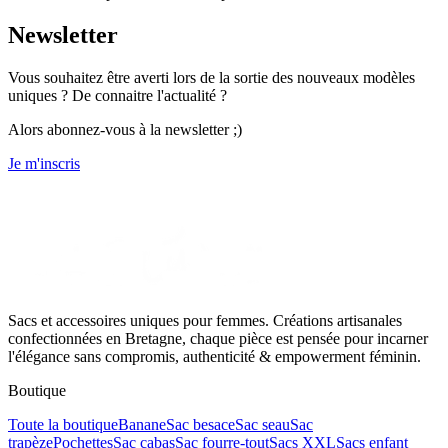
Newsletter
Vous souhaitez être averti lors de la sortie des nouveaux modèles
uniques ? De connaitre l'actualité ?
Alors abonnez-vous à la newsletter ;)
Je m'inscris
Sacs et accessoires uniques pour femmes. Créations artisanales
confectionnées en Bretagne, chaque pièce est pensée pour incarner
l'élégance sans compromis, authenticité & empowerment féminin.
Boutique
Toute la boutique
Banane
Sac besace
Sac seau
Sac
trapèze
Pochettes
Sac cabas
Sac fourre-tout
Sacs XXL
Sacs enfant