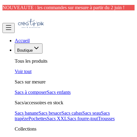
NOUVEAUTE : les commandes sur mesure à partir du 2 juin !
Accueil
Boutique
Tous les produits
Voir tout
Sacs sur mesure
Sacs à composer
Sacs enfants
Sacs/accessoires en stock
Sacs banane
Sacs besace
Sacs cabas
Sacs seau
Sacs
trapèze
Pochettes
Sacs XXL
Sacs fourre-tout
Trousses
Collections