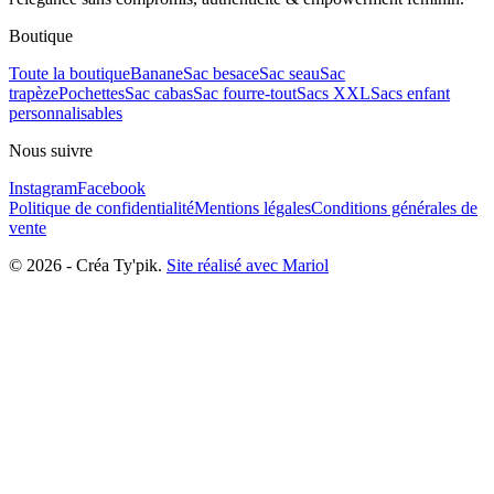
Boutique
Toute la boutique
Banane
Sac besace
Sac seau
Sac
trapèze
Pochettes
Sac cabas
Sac fourre-tout
Sacs XXL
Sacs enfant
personnalisables
Nous suivre
Instagram
Facebook
Politique de confidentialité
Mentions légales
Conditions générales de
vente
©
2026
-
Créa Ty'pik
.
Site réalisé avec Mariol