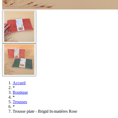
Accueil
*
Boutique
*
Trousses
*
Trousse plate - Brigid bi-matières Rose