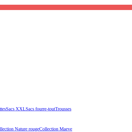
tes
Sacs XXL
Sacs fourre-tout
Trousses
llection Nature rouge
Collection Maeve