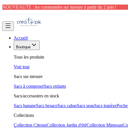
NOUVEAUTE : les commandes sur mesure à partir du 2 juin !
Accueil
Boutique
Tous les produits
Voir tout
Sacs sur mesure
Sacs à composer
Sacs enfants
Sacs/accessoires en stock
Sacs banane
Sacs besace
Sacs cabas
Sacs seau
Sacs trapèze
Pochet
Collections
Collection Citrons
Collection Jardin d'été
Collection Mimosas
Co