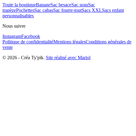
Toute la boutique
Banane
Sac besace
Sac seau
Sac
trapèze
Pochettes
Sac cabas
Sac fourre-tout
Sacs XXL
Sacs enfant
personnalisables
Nous suivre
Instagram
Facebook
Politique de confidentialité
Mentions légales
Conditions générales de
vente
©
2026
-
Créa Ty'pik
.
Site réalisé avec Mariol