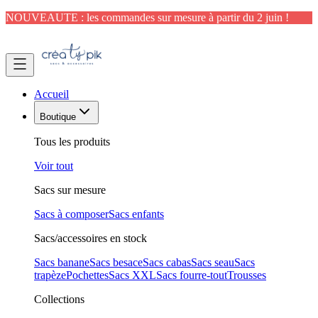
NOUVEAUTE : les commandes sur mesure à partir du 2 juin !
Accueil
Boutique
Tous les produits
Voir tout
Sacs sur mesure
Sacs à composer
Sacs enfants
Sacs/accessoires en stock
Sacs banane
Sacs besace
Sacs cabas
Sacs seau
Sacs
trapèze
Pochettes
Sacs XXL
Sacs fourre-tout
Trousses
Collections